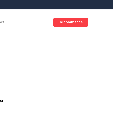
act
Je commande
eu